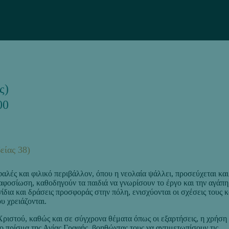
ς)
00
είας 38)
αλές και φιλικό περιβάλλον, όπου η νεολαία ψάλλει, προσεύχεται και
 αφοσίωση, καθοδηγούν τα παιδιά να γνωρίσουν το έργο και την αγάπη
δια και δράσεις προσφοράς στην πόλη, ενισχύονται οι σχέσεις τους κ
υ χρειάζονται.
Χριστού, καθώς και σε σύγχρονα θέματα όπως οι εξαρτήσεις, η χρήση
 το πρίσμα της Αγίας Γραφής, βοηθώντας τους να αντιμετωπίσουν τις