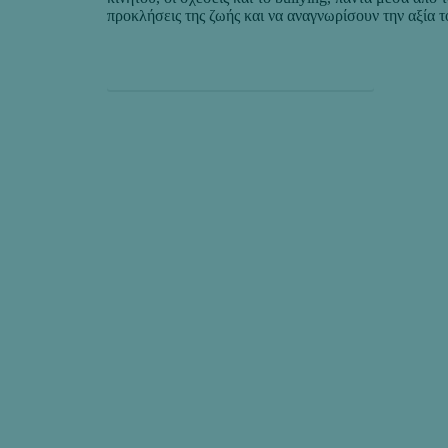
προκλήσεις της ζωής και να αναγνωρίσουν την αξία τ
ΟΜΑΔΑ ΝΕΩΝ ΣΤΟ INSTAGRAM
η αποστολή μας:
Να ενθαρρύνουμε τη 
να γνωρίζει και να ζε
Χριστό σε κάθε πτυχ
ζωής.