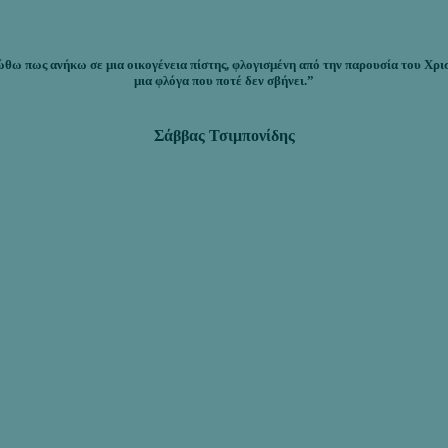
θω πως ανήκω σε μια οικογένεια πίστης, φλογισμένη από την παρουσία του Χρι
μια φλόγα που ποτέ δεν σβήνει.”
Σάββας Τσιμπονίδης