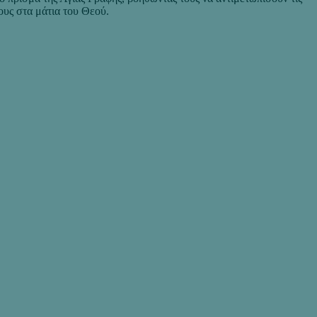
ους στα μάτια του Θεού.
νέα γενιά
ι τον
ή της