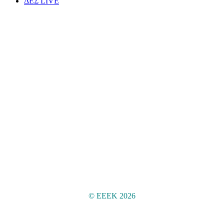
ΔΕΣ LIVE
Ελληνική Ευαγγελική
Εκκλησία Κατερίνης
© ΕΕΕΚ
2026