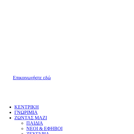
ΔΙΕΥΘΥΝΣΗ
Εκκλησία: Νικομηδείας 12
Γραφεία: Νικομηδείας 38
60133, Κατερίνη, Ελλάδα
ΤΗΛΕΦΩΝΟ
Γραμματεία: 23510 23475 (9:00 – 13:00)
Ποιμένας: 23510 32522
E-MAIL
Επικοινωνήστε εδώ
Close
ΚΕΝΤΡΙΚΗ
Menu
ΓΝΩΡΙΜΙΑ
ΖΩΝΤΑΣ ΜΑΖΙ
ΠΑΙΔΙΑ
ΝΕΟΙ & ΕΦΗΒΟΙ
ΖΕΥΓΑΡΙΑ